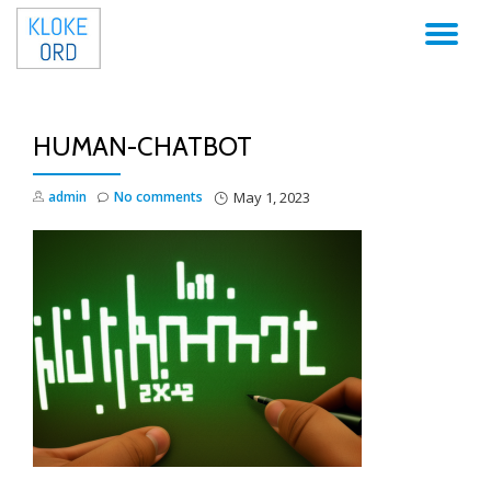
TO
Skip
to
NA
content
HUMAN-CHATBOT
admin
No comments
May 1, 2023